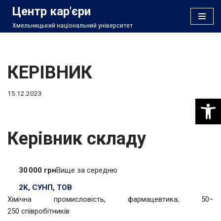
Центр кар'єри
Хмельницький національний університет
Перейти
до
вмісту
КЕРІВНИК
15.12.2023
Відкри
Керівник складу
30 000 грн
Вище за середню
2К, СУНП, ТОВ
Хімічна промисловість, фармацевтика; 50–
250 співробітників