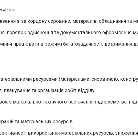
евагою;
зення з-за кордону сировини, матеріалів, обладнання та ме
ня, порядок здійснення та документального оформлення ми
, вміння працювати в режимі багатозадачності, дотримання 
матеріальними ресурсами (матеріалами, сировиною, констр
 планування та організація робіт відділу;
вок з матеріально-технічного постачання підприємства; під
рацій та матеріальних ресурсів;
ктивності використання матеріальних ресурсів, зниження в