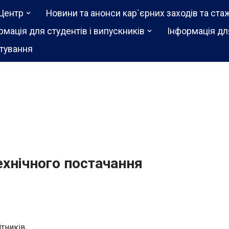
Центр
Новини та анонси кар`єрних заходів та ста
рмація для студентів і випускників
Інформація дл
тування
ехнічного постачання
ітників