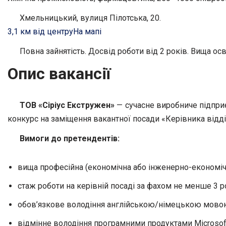
Хмельницький, вулиця Пілотська, 20.
3,1 км від центру
На мапі
Повна зайнятість. Досвід роботи від 2 років. Вища осв
Опис вакансії
ТОВ «Сіріус Екстружен»
— сучасне виробниче підприє
конкурс на заміщення вакантної посади «Керівника відді
Вимоги до претендентів:
вища професійна (економічна або інженерно-економічн
стаж роботи на керівній посаді за фахом не менше 3 р
обов’язкове володіння англійською/німецькою мовою н
відмінне володіння програмними продуктами Microsoft 