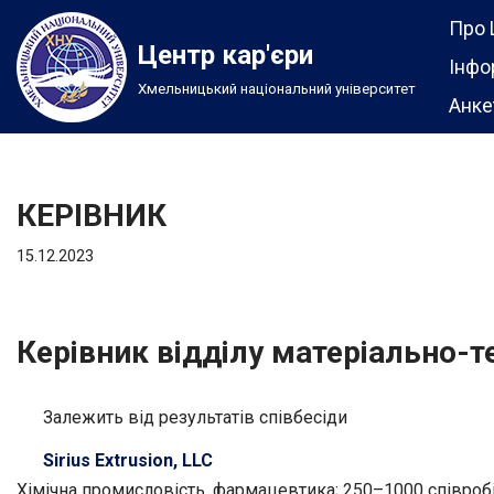
Про 
Центр кар'єри
Перейти
Інфо
Хмельницький національний університет
до
Анке
вмісту
КЕРІВНИК
15.12.2023
Керівник відділу матеріально-т
Залежить від результатів співбесіди
Sirius Extrusion, LLC
Хімічна промисловість, фармацевтика; 250–1000 співроб