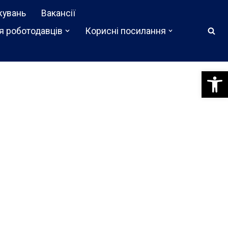
жувань
Вакансії
я роботодавців
Корисні посилання
Відкри