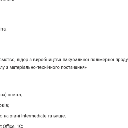
іта.
мство, лідер з виробництва пакувальної полімерної продук
лу з матеріально-технічного постачання»
а) освіта;
оків;
а рівні Intermediate та вище;
Office, 1С;