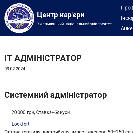
Про 
Центр кар'єри
Перейти
Інфо
Хмельницький національний університет
до
Анке
вмісту
ІТ АДМІНІСТРАТОР
09.02.2024
Системний адміністратор
20 000 грн, Ставка+бонуси
Lookfort
Оптова торгівля, дистрибуція, імпорт, експорт; 50–250 сп