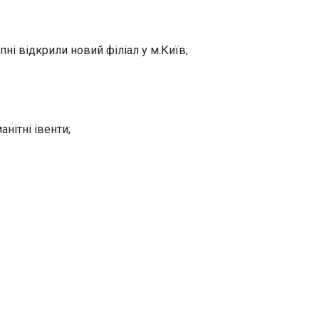
пні відкрили новий філіал у м.Київ;
нітні івенти;