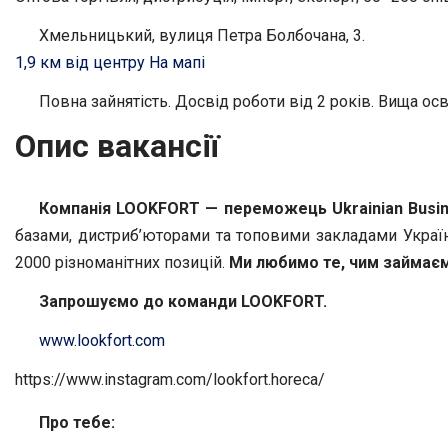
Хмельницький, вулиця Петра Болбочана, 3.
1,9 км від центру
На мапі
Повна зайнятість. Досвід роботи від 2 років. Вища осв
Опис вакансії
Компанія LOOKFORT — переможець Ukrainian
Busi
базами, дистриб’юторами та топовими закладами Україн
2000 різноманітних позицій.
Ми любимо те, чим займаєм
Запрошуємо до команди LOOKFORT.
www.lookfort.com
https://www.instagram.com/lookfort.horeca/
Про тебе: