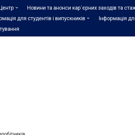
Центр
Новини та анонси кар`єрних заходів та ста
рмація для студентів і випускників
Інформація дл
тування
івробітників