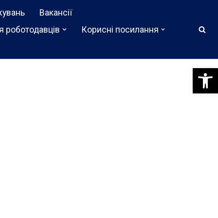
жувань
Вакансії
я роботодавців
Корисні посилання
Відкри