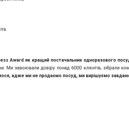
іта.
ness
Award як
кращий постачальник одноразового посу
и. Ми завоювали довіру понад 6000 клієнтів, зібрали ко
ося, адже ми не продаємо посуд, ми вирішуємо завданн