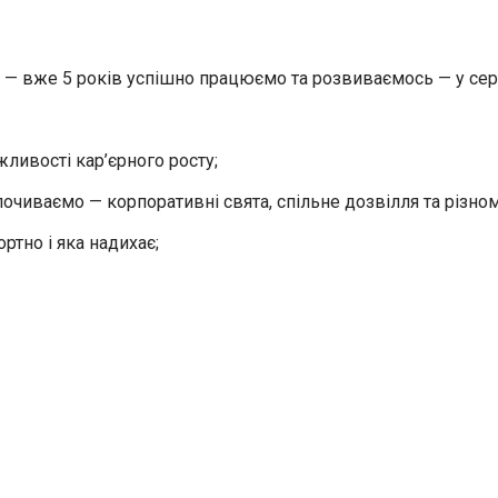
лі — вже 5 років успішно працюємо та розвиваємось — у сер
ливості кар’єрного росту;
иваємо — корпоративні свята, спільне дозвілля та різнома
ртно і яка надихає;