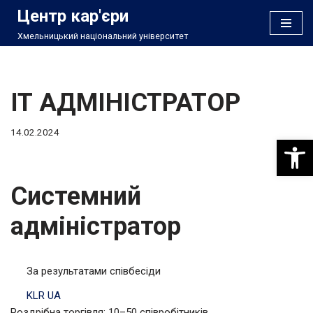
Центр кар'єри
Хмельницький національний університет
Перейти
до
вмісту
ІТ АДМІНІСТРАТОР
14.02.2024
Відкри
Системний
адміністратор
За результатами співбесіди
KLR UA
Роздрібна торгівля; 10–50 співробітників