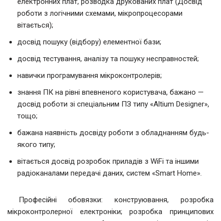
електронних плат, розводка друкованих плат (Досвід
роботи з логічними схемами, мікропроцесорами
вітається);
досвід пошуку (відбору) елементної бази;
досвід тестування, аналізу та пошуку несправностей;
навички програмування мікроконтролерів;
знання ПК на рівні впевненого користувача, бажано —
досвід роботи зі спеціальним ПЗ типу «Altium Designer»,
тощо;
бажана наявність досвіду роботи з обладнанням будь-
якого типу;
вітається досвід розробок приладів з WiFi та іншими
радіоканалами передачі даних, систем «Smart Home».
Професійні обовязки: конструювання, розробка
мікроконтролерної електроніки; розробка принципових