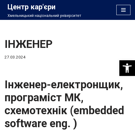
Центр кар'єри
Хмельницький національний університет
Перейти
до
вмісту
ІНЖЕНЕР
27.03.2024
Відкри
Інженер-електронщик,
програміст МК,
схемотехнік (embedded
software eng. )