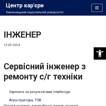
Центр кар'єри
Хмельницький національний університет
Перейти
до
вмісту
ІНЖЕНЕР
15.03.2024
Відкри
Сервісний інженер з
ремонту с/г техніки
Зарплата за результатами співбесіди
Агроструктура, ТОВ
Оптова торгівля, дистрибуція, імпорт, експорт