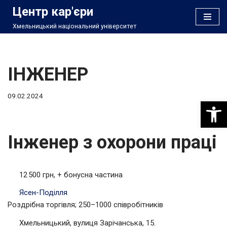
Центр кар'єри
Хмельницький національний університет
Перейти
до
вмісту
ІНЖЕНЕР
09.02.2024
Відкри
Інженер з охорони праці
12 500 грн, + бонусна частина
Ясен-Поділля
Роздрібна торгівля; 250–1000 співробітників
Хмельницький, вулиця Зарічанська, 15.