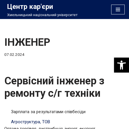
Центр кар'єри
Хмельницький національний університет
Перейти
до
вмісту
ІНЖЕНЕР
07.02.2024
Відкри
Сервісний інженер з
ремонту с/г техніки
Зарплата за результатами співбесіди
Агроструктура, ТОВ
Оптова торгівля, дистрибуція, імпорт, експорт