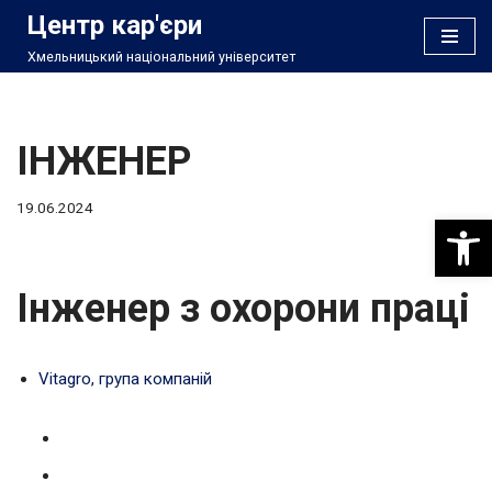
Центр кар'єри
Хмельницький національний університет
Перейти
до
вмісту
ІНЖЕНЕР
19.06.2024
Відкри
Інженер з охорони праці
Vitagro, група компаній