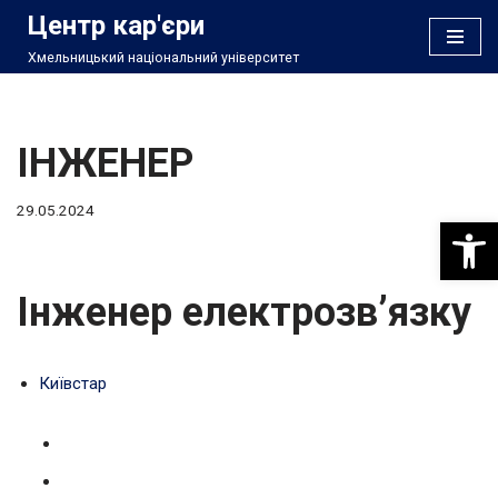
Центр кар'єри
Хмельницький національний університет
Перейти
до
вмісту
ІНЖЕНЕР
29.05.2024
Відкри
Інженер електрозв’язку
Київстар