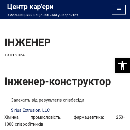
Центр кар'єри
Хмельницький національний університет
Перейти
до
вмісту
ІНЖЕНЕР
19.01.2024
Відкри
Інженер-конструктор
Залежить від результатів співбесіди
Sirius Extrusion, LLC
Хімічна промисловість, фармацевтика; 250–
1000 співробітників