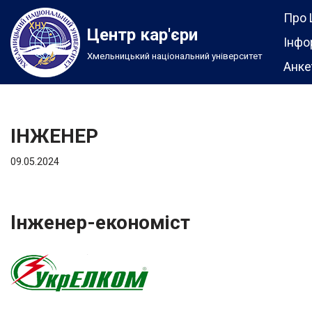
Про 
Центр кар'єри
Перейти
Інфо
Хмельницький національний університет
до
Анке
вмісту
ІНЖЕНЕР
09.05.2024
Інженер-економіст