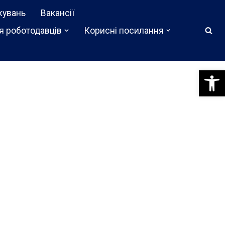
жувань
Вакансії
я роботодавців
Корисні посилання
Відкри