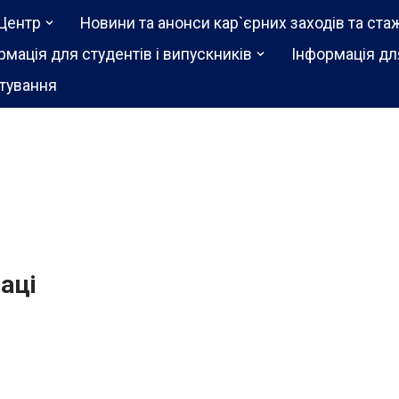
Центр
Новини та анонси кар`єрних заходів та ста
рмація для студентів і випускників
Інформація дл
тування
аці