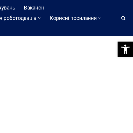
жувань
Вакансії
я роботодавців
Корисні посилання
Відкри