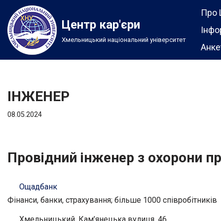
Про 
Центр кар'єри
Перейти
Інфо
Хмельницький національний університет
до
Анке
вмісту
ІНЖЕНЕР
08.05.2024
Провідний інженер з охорони пр
Ощадбанк
Фінанси, банки, страхування; більше 1000 співробітників
Хмельницький, Кам’янецька вулиця, 46.