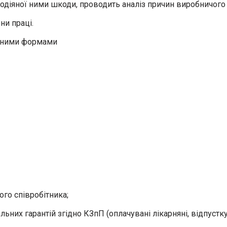
подіяної ними шкоди, проводить аналіз причин виробничого
ни праці.
леними формами
го співробітника;
них гарантій згідно КЗпП (оплачувані лікарняні, відпустку 