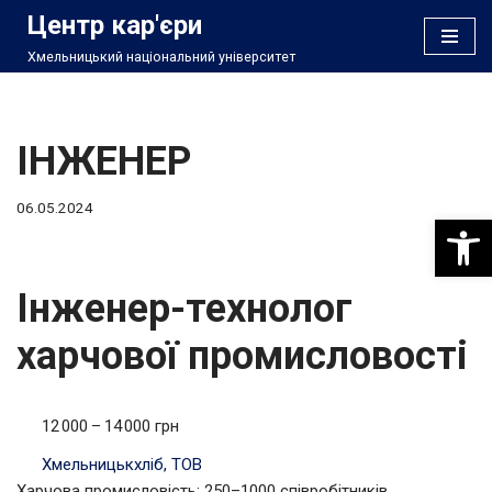
Центр кар'єри
Хмельницький національний університет
Перейти
до
вмісту
ІНЖЕНЕР
06.05.2024
Відкри
Інженер-технолог
харчової промисловості
12 000 – 14 000 грн
Хмельницькхліб, ТОВ
Харчова промисловість; 250–1000 співробітників