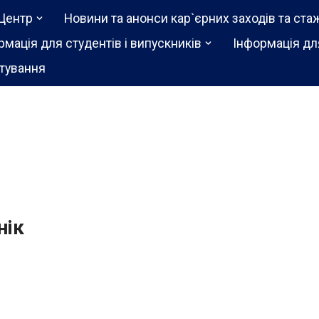
Центр
Новини та анонси кар`єрних заходів та ста
рмація для студентів і випускників
Інформація дл
тування
нік