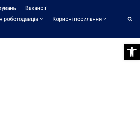
жувань
Вакансії
я роботодавців
Корисні посилання
Відкри