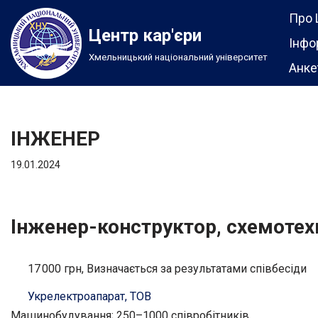
Про 
Центр кар'єри
Перейти
Інфо
Хмельницький національний університет
до
Анке
вмісту
ІНЖЕНЕР
19.01.2024
Інженер-конструктор, схемотех
17 000 грн, Визначається за результатами співбесіди
Укрелектроапарат, ТОВ
Машинобудування; 250–1000 співробітників