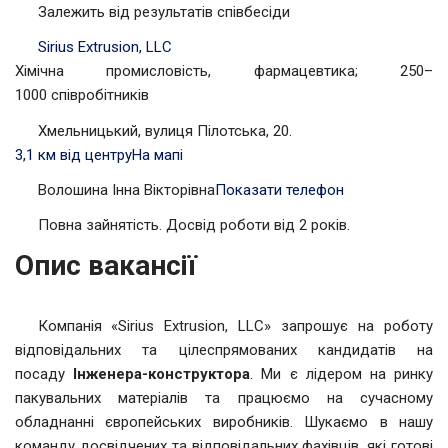
Залежить від результатів співбесіди
Sirius Extrusion, LLC
Хімічна промисловість, фармацевтика; 250–
1000 співробітників
Хмельницький, вулиця Пілотська, 20.
3,1 км від центру
На мапі
Волошина Інна Вікторівна
Показати телефон
Повна зайнятість. Досвід роботи від 2 років.
Опис вакансії
Компанія «Sirius Extrusion, LLC» запрошує на роботу
відповідальних та цілеспрямованих кандидатів на
посаду
Інженера-конструктора
. Ми є лідером на ринку
пакувальних матеріалів та працюємо на сучасному
обладнанні європейських виробників. Шукаємо в нашу
команду досвідчених та відповідальних фахівців, які готові