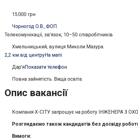
15 000 грн
Чорногод О.В., ФОП
Телекомунікації, зв’язок; 10–50 співробітників
Хмельницький, вулиця Миколи Мазура.
2,2 км від центру
На мапі
Дар’я
Показати телефон
Повна зайнятість. Вища освіта.
Опис вакансії
Компанія Х-CITУ запрошує на роботу ІНЖЕНЕРА З О
Розглядаємо також кандидатів без досвіду роботи,
Вимоги: