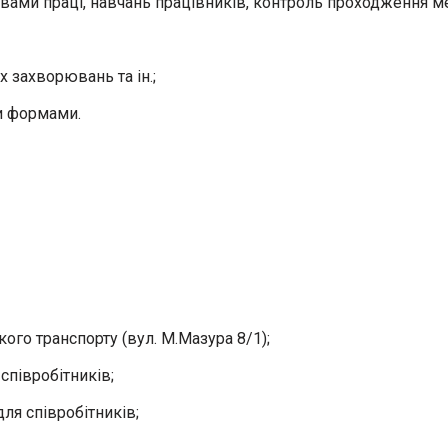
овами праці, навчань працівників, контроль проходження м
 захворювань та ін.;
ми формами.
ого транспорту (вул. М.Мазура 8/1);
співробітників;
ля співробітників;