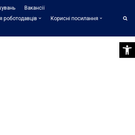
жувань
Вакансії
я роботодавців
Корисні посилання
Відкри