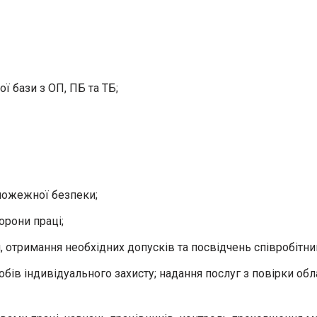
ї бази з ОП, ПБ та ТБ;
 пожежної безпеки;
орони праці;
 отримання необхідних допусків та посвідчень співробітни
обів індивідуального захисту; надання послуг з повірки об