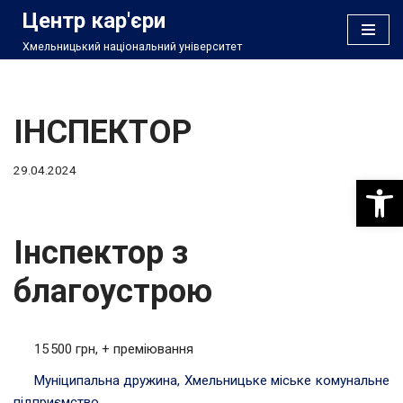
Центр кар'єри
Хмельницький національний університет
Перейти
до
вмісту
ІНСПЕКТОР
29.04.2024
Відкри
Інспектор з
благоустрою
15 500 грн, + преміювання
Муніципальна дружина, Хмельницьке міське комунальне
підприємство