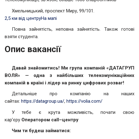
Хмельницький, проспект Миру, 99/101.
2,5 км від центру
На мапі
Повна зайнятість, неповна зайнятість. Також готові
взяти студента.
Опис вакансії
Давай знайомитись! Ми група компаній «ДАТАГРУП
ВОЛЯ» — одна з найбільших телекомунікаційних
компаній в країні і лідер на ринку цифрових розваг!
Детальніше про компанію на наших
сайтах:
https://datagroup.ua/
,
https://volia.com/
У тебе є крута можливість, почати свою
кар’єру
Оператором
call
–
центру
Чим ти будеш займатися: