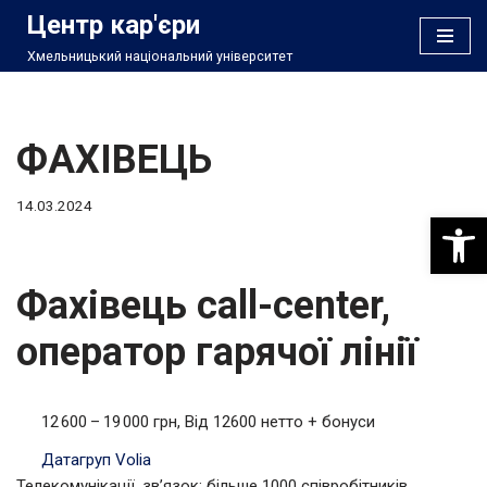
Центр кар'єри
Хмельницький національний університет
Перейти
до
вмісту
ФАХІВЕЦЬ
14.03.2024
Відкри
Фахівець call-center,
оператор гарячої лінії
12 600 – 19 000 грн, Від 12600 нетто + бонуси
Датагруп Volia
Телекомунікації, зв’язок; більше 1000 співробітників