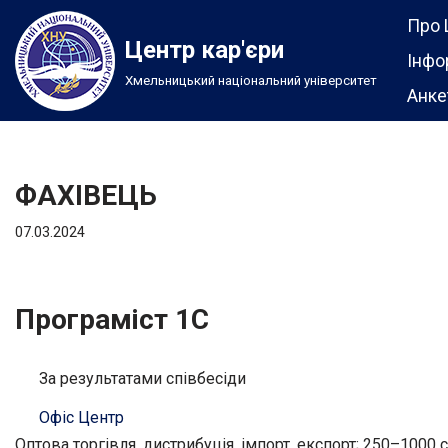
Про 
Центр кар'єри
Перейти
Інфо
Хмельницький національний університет
до
Анке
вмісту
ФАХІВЕЦЬ
07.03.2024
Програміст 1C
За результатами співбесіди
Офіс Центр
Оптова торгівля, дистрибуція, імпорт, експорт; 250–1000 