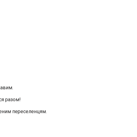
кавим.
ся разом!
шеним переселенцям.