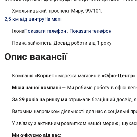
Хмельницький, проспект Миру, 99/101.
2,5 км від центру
На мапі
Ілона
Показати телефон
;
Показати телефон
Повна зайнятість. Досвід роботи від 1 року.
Опис вакансії
Компанія
«Корвет»
мережа магазинів
«Офіс-Центр»
Місія нашої компанії
— Ми робимо роботу в офісі лег
За 29 років на ринку ми
отримали безцінний досвід, 
Вагомим напрямком діяльності для нас є соціальні п
У зв’язку з активним розвитком нашої мережі, шукає
Ми очікуємо від вас: