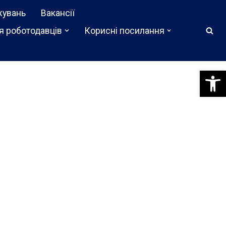
жувань
Вакансії
я роботодавців
Корисні посилання
Відкри