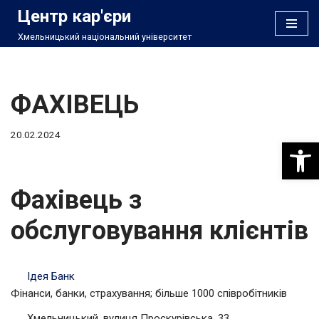
Центр кар'єри
Хмельницький національний університет
Перейти
до
вмісту
ФАХІВЕЦЬ
20.02.2024
Відкри
Фахівець з
обслуговування клієнтів
Ідея Банк
Фінанси, банки, страхування; більше 1000 співробітників
Хмельницький, вулиця Проскурівська, 33.