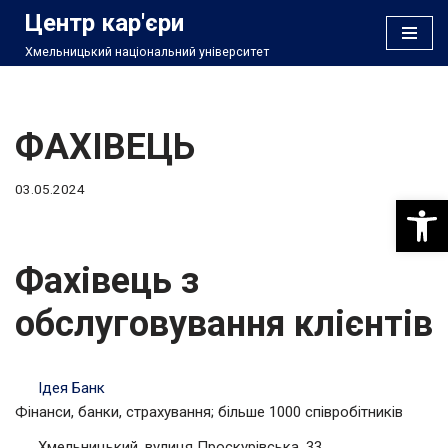
Центр кар'єри
Хмельницький національний університет
Перейти
до
вмісту
ФАХІВЕЦЬ
03.05.2024
Відкри
Фахівець з
обслуговування клієнтів
Ідея Банк
Фінанси, банки, страхування; більше 1000 співробітників
Хмельницький, вулиця Проскурівська, 33.