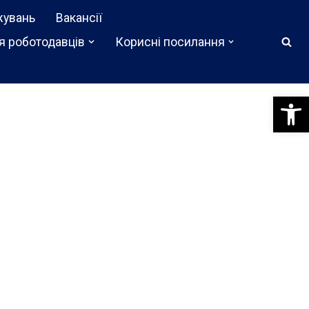
жувань
Вакансії
я роботодавців
Корисні посилання
Відкри