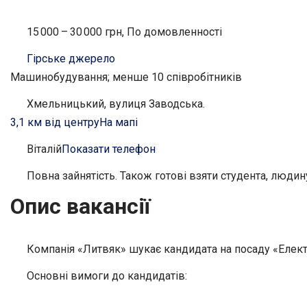
15 000 – 30 000 грн, По домовленності
Гірське джерело
Машинобудування; менше 10 співробітників
Хмельницький, вулиця Заводська.
3,1 км від центру
На мапі
Віталій
Показати телефон
Повна зайнятість. Також готові взяти студента, людину
Опис вакансії
Компанія «Литвяк» шукає кандидата на посаду «Електр
Основні вимоги до кандидатів: