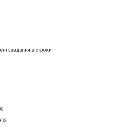
ені завдання в строки.
я;
 їх.