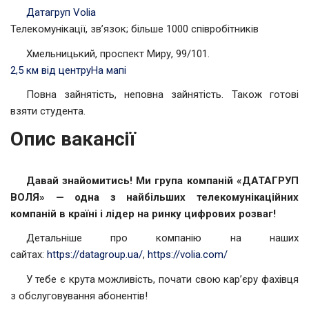
Датагруп Volia
Телекомунікації, зв’язок; більше 1000 співробітників
Хмельницький, проспект Миру, 99/101.
2,5 км від центру
На мапі
Повна зайнятість, неповна зайнятість. Також готові
взяти студента.
Опис вакансії
Давай знайомитись! Ми група компаній «ДАТАГРУП
ВОЛЯ» — одна з найбільших телекомунікаційних
компаній в країні і лідер на ринку цифрових розваг!
Детальніше про компанію на наших
сайтах:
https://datagroup.ua/
,
https://volia.com/
У тебе є крута можливість, почати свою кар’єру фахівця
з обслуговування абонентів!