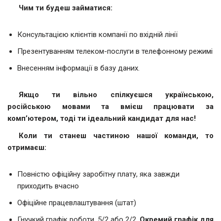
Чим ти будеш займатися:
Консультацією клієнтів компанії по вхідній лінії
Презентуванням телеком-послуги в телефонному режимі
Внесенням інформації в базу даних.
Якщо ти
вільно спілкуєшся українською,
російською мовами та вмієш працювати за
комп’ютером, тоді ти ідеальний кандидат для нас!
Коли ти станеш частиною нашої команди, то
отримаєш:
Повністю офіційну заробітну плату, яка завжди
приходить вчасно
Офіційне працевлаштування (штат)
Гнучкий графік роботи, 5/2 або 2/2.
Окремий графік для