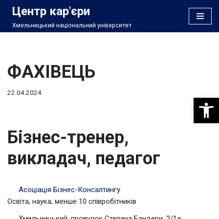
Центр кар'єри
Хмельницький національний університет
Перейти
до
вмісту
ФАХІВЕЦЬ
22.04.2024
Відкри
Бізнес-тренер,
викладач, педагог
Асоціація Бізнес-Консалтингу
Освіта, наука; менше 10 співробітників
Хмельницький, провулок Степана Бандери, 2/1а.