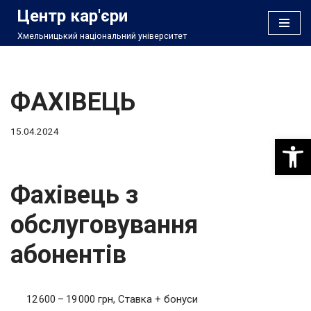
Центр кар'єри
Хмельницький національний університет
Перейти
до
вмісту
ФАХІВЕЦЬ
15.04.2024
Відкри
Фахівець з
обслуговування
абонентів
12 600 – 19 000 грн, Ставка + бонуси