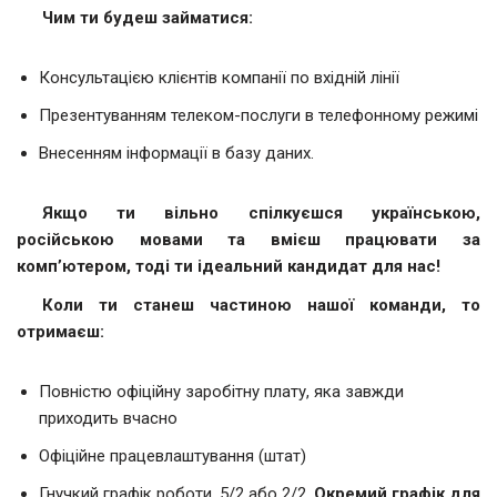
Чим ти будеш займатися:
Консультацією клієнтів компанії по вхідній лінії
Презентуванням телеком-послуги в телефонному режимі
Внесенням інформації в базу даних.
Якщо ти
вільно спілкуєшся українською,
російською мовами та вмієш працювати за
комп’ютером, тоді ти ідеальний кандидат для нас!
Коли ти станеш частиною нашої команди, то
отримаєш:
Повністю офіційну заробітну плату, яка завжди
приходить вчасно
Офіційне працевлаштування (штат)
Гнучкий графік роботи, 5/2 або 2/2.
Окремий графік для