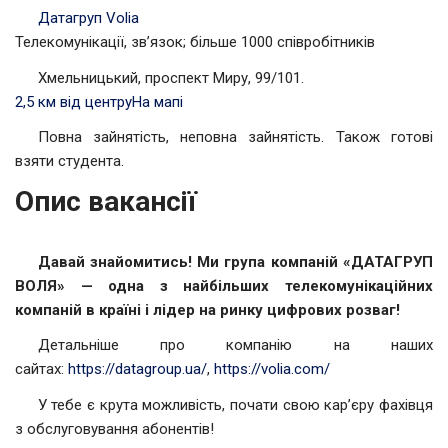
Датагруп Volia
Телекомунікації, зв’язок; більше 1000 співробітників
Хмельницький, проспект Миру, 99/101.
2,5 км від центру
На мапі
Повна зайнятість, неповна зайнятість. Також готові
взяти студента.
Опис вакансії
Давай знайомитись! Ми група компаній «ДАТАГРУП
ВОЛЯ» — одна з найбільших телекомунікаційних
компаній в країні і лідер на ринку цифрових розваг!
Детальніше про компанію на наших
сайтах:
https://datagroup.ua/
,
https://volia.com/
У тебе є крута можливість, почати свою кар’єру фахівця
з обслуговування абонентів!