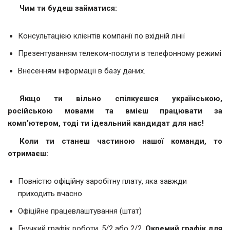
Чим ти будеш займатися:
Консультацією клієнтів компанії по вхідній лінії
Презентуванням телеком-послуги в телефонному режимі
Внесенням інформації в базу даних.
Якщо ти
вільно спілкуєшся українською,
російською мовами та вмієш працювати за
комп’ютером, тоді ти ідеальний кандидат для нас!
Коли ти станеш частиною нашої команди, то
отримаєш:
Повністю офіційну заробітну плату, яка завжди
приходить вчасно
Офіційне працевлаштування (штат)
Гнучкий графік роботи, 5/2 або 2/2.
Окремий графік для