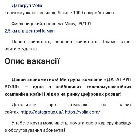
Датагруп Volia
Телекомунікації, зв’язок; більше 1000 співробітників
Хмельницький, проспект Миру, 99/101.
2,5 км від центру
На мапі
Повна зайнятість, неповна зайнятість. Також готові
взяти студента.
Опис вакансії
Давай знайомитись! Ми група компаній «ДАТАГРУП
ВОЛЯ» — одна з найбільших телекомунікаційних
компаній в країні і лідер на ринку цифрових розваг!
Детальніше про компанію на наших
сайтах:
https://datagroup.ua/
,
https://volia.com/
У тебе є крута можливість, почати свою кар’єру фахівця
з обслуговування абонентів!