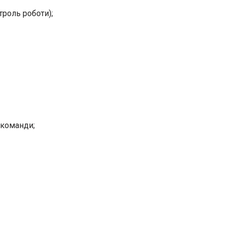
троль роботи);
 команди;