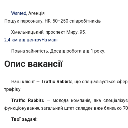
Wanted
, Агенція
Пошук персоналу, HR; 50–250 співробітників
Хмельницький, проспект Миру, 95.
2,4 км від центру
На мапі
Повна зайнятість. Досвід роботи від 1 року.
Опис вакансії
Наш клієнт —
Traffic Rabbits
, що спеціалізується сф
трафіку.
Traffic Rabbits
— молода компанія, яка спеціалізує
функціонування, загальний штат складає вже близько 70
Тво
ї задачі: