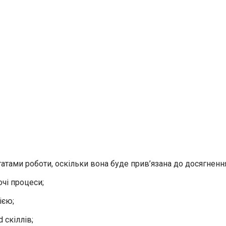
тами роботи, оскільки вона буде прив’язана до досягнення
чі процеси;
ією;
 скіллів;