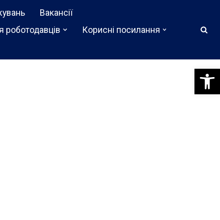
жувань
Вакансії
я роботодавців
Корисні посилання
Відкри