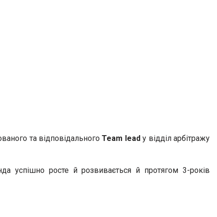
ованого та відповідального
Team lead
у відділ арбітражу
нда успішно росте й розвивається й протягом 3-років