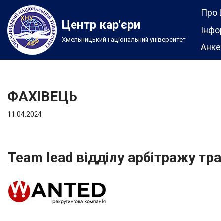
Про 
Центр кар'єри
Перейти
Інфо
Хмельницький національний університет
до
Анке
вмісту
ФАХІВЕЦЬ
11.04.2024
Team lead відділу арбітражу тр