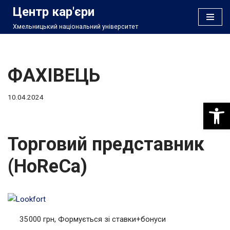
Центр кар'єри
Хмельницький національний університет
Перейти
до
вмісту
ФАХІВЕЦЬ
10.04.2024
Відкри
Торговий представник
(HoReCa)
35 000 грн, Формується зі ставки+бонуси