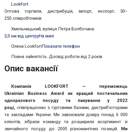
Lookfort
Оптова торгівля, дистрибуція, імпорт, експорт; 50–
250 співробітників
Хмельницький, вулиця Петра Болбочана.
2,0 км від центру
На мапі
Олена Lookfort
Показати телефон
Повна зайнятість. Досвід роботи від 2 років.
Опис вакансії
Компанія LOOKFORT —
п
ереможець
Ukrainian
Business
Award як
кращий постачальник
одноразового посуду та
пакування у
2022
році,
співпрацюємо з гуртовими базами, дистриб’юторами
та закладами України. Ми завоювали довіру понад 6 000
клієнтів, зібрали команду та розширили асортимент зі
звичайного посуду до 2000 різноманітних позицій.
Ми