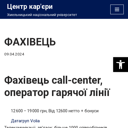
Центр кар'єри
Хмельницький національний університет
Перейти
до
вмісту
ФАХІВЕЦЬ
09.04.2024
Відкри
Фахівець call-center,
оператор гарячої лінії
12 600 – 19 000 грн, Від 12600 нетто + бонуси
Датагруп Volia
Телекомунікації, зв’язок; більше 1000 співробітників