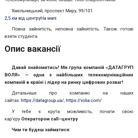
Хмельницький, проспект Миру, 99/101.
2,5 км від центру
На мапі
Повна зайнятість, неповна зайнятість. Також готові
взяти студента.
Опис вакансії
Давай знайомитись! Ми група компаній «ДАТАГРУП
ВОЛЯ» — одна з найбільших телекомунікаційних
компаній в країні і лідер на ринку цифрових розваг!
Детальніше про компанію на наших
сайтах:
https://datagroup.ua/
,
https://volia.com/
У тебе є крута можливість, почати свою
кар’єру
Оператором
call
–
центру
Чим ти будеш займатися: