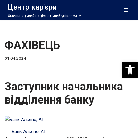
Центр кар'єри
Хмельницький національний університет
Перейти
до
вмісту
ФАХІВЕЦЬ
01.04.2024
Відкри
Заступник начальника
відділення банку
Банк Альянс, АТ