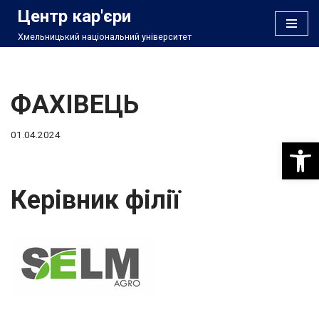
Центр кар'єри
Хмельницький національний університет
Перейти
до
вмісту
ФАХІВЕЦЬ
01.04.2024
Відкри
Керівник філії