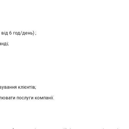
ід 6 год/день) ;
нді;
ування клієнтів;
ювати послуги компанії.