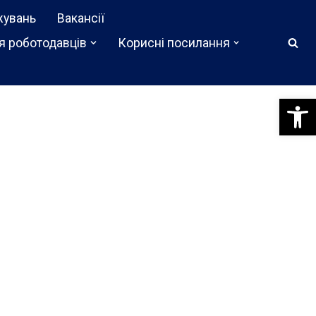
жувань
Вакансії
я роботодавців
Корисні посилання
Відкри