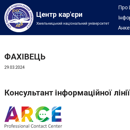
Про 
Центр кар'єри
Перейти
Інфо
Хмельницький національний університет
до
Анке
вмісту
ФАХІВЕЦЬ
29.03.2024
Консультант інформаційної ліні