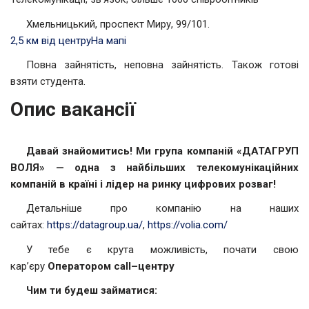
Хмельницький, проспект Миру, 99/101.
2,5 км від центру
На мапі
Повна зайнятість, неповна зайнятість. Також готові
взяти студента.
Опис вакансії
Давай знайомитись! Ми група компаній «ДАТАГРУП
ВОЛЯ» — одна з найбільших телекомунікаційних
компаній в країні і лідер на ринку цифрових розваг!
Детальніше про компанію на наших
сайтах:
https://datagroup.ua/
,
https://volia.com/
У тебе є крута можливість, почати свою
кар’єру
Оператором
call
–
центру
Чим ти будеш займатися: