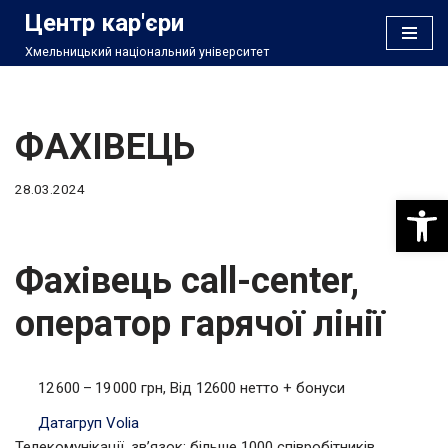
Центр кар'єри
Хмельницький національний університет
Перейти
до
вмісту
ФАХІВЕЦЬ
28.03.2024
Відкри
Фахівець call-center,
оператор гарячої лінії
12 600 – 19 000 грн, Від 12600 нетто + бонуси
Датагруп Volia
Телекомунікації, зв’язок; більше 1000 співробітників