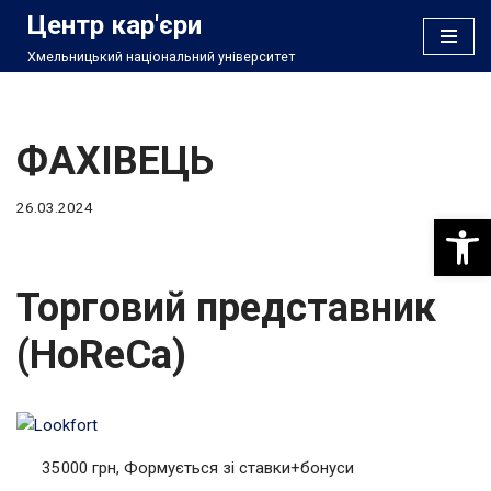
Центр кар'єри
Хмельницький національний університет
Перейти
до
вмісту
ФАХІВЕЦЬ
26.03.2024
Відкри
Торговий представник
(HoReCa)
35 000 грн, Формується зі ставки+бонуси