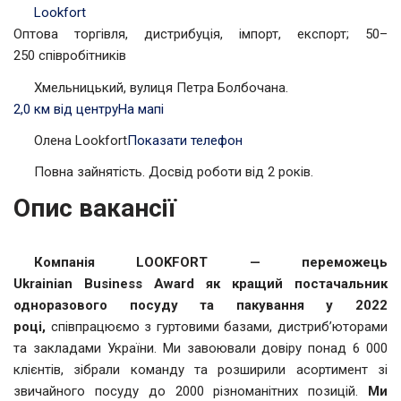
Lookfort
Оптова торгівля, дистрибуція, імпорт, експорт; 50–
250 співробітників
Хмельницький, вулиця Петра Болбочана.
2,0 км від центру
На мапі
Олена Lookfort
Показати телефон
Повна зайнятість. Досвід роботи від 2 років.
Опис вакансії
Компанія LOOKFORT —
п
ереможець
Ukrainian
Business
Award як
кращий постачальник
одноразового посуду та
пакування у
2022
році,
співпрацюємо з гуртовими базами, дистриб’юторами
та закладами України. Ми завоювали довіру понад 6 000
клієнтів, зібрали команду та розширили асортимент зі
звичайного посуду до 2000 різноманітних позицій.
Ми