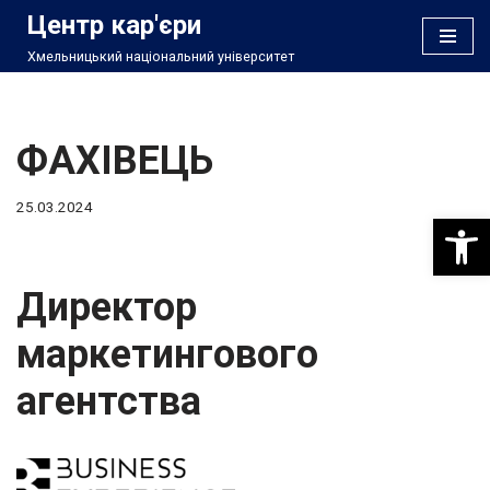
Центр кар'єри
Хмельницький національний університет
Перейти
до
вмісту
ФАХІВЕЦЬ
25.03.2024
Відкри
Директор
маркетингового
агентства