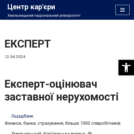
Центр кар'єри
Хмельницький національний університет
Перейти
до
вмісту
ЕКСПЕРТ
12.04.2024
Відкри
Експерт-оцінювач
заставної нерухомості
Ощадбанк
Фінанси, банки, страхування; більше 1000 співробітників
Хмельницький, Кам’янецька вулиця, 46.