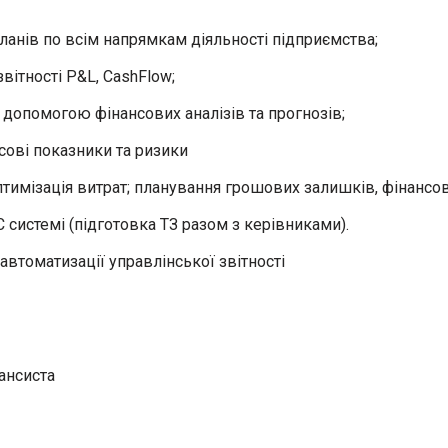
анів по всім напрямкам діяльності підприємства;
вітності P&L, CashFlow;
допомогою фінансових аналізів та прогнозів;
сові показники та ризики
птимізація витрат; планування грошових залишків, фінансов
 системі (підготовка ТЗ разом з керівниками).
автоматизації управлінської звітності
нансиста