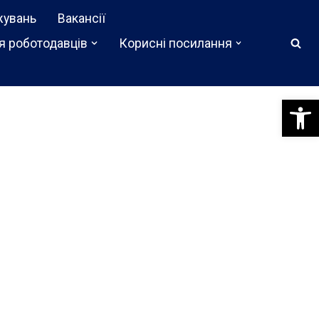
жувань
Вакансії
я роботодавців
Корисні посилання
Відкри