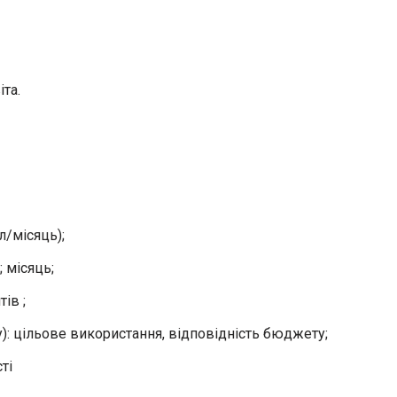
іта.
/місяць);
 місяць;
ів ;
): цільове використання, відповідність бюджету;
ті