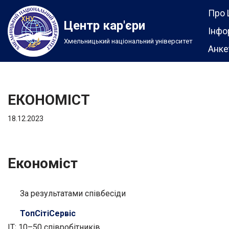
Про 
Центр кар'єри
Перейти
Інфо
Хмельницький національний університет
до
Анке
вмісту
ЕКОНОМІСТ
18.12.2023
Економіст
За результатами співбесіди
ТопСітіСервіс
IT; 10–50 співробітників