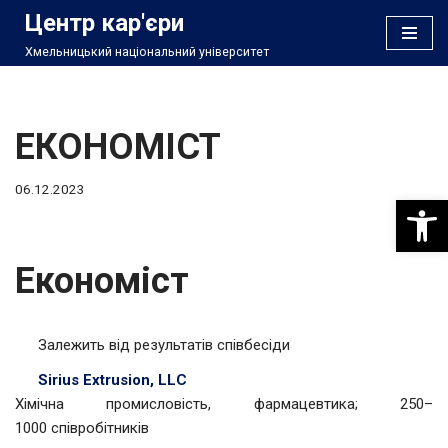
Центр кар'єри
Хмельницький національний університет
Перейти
до
вмісту
ЕКОНОМІСТ
06.12.2023
Відкри
Економіст
Залежить від результатів співбесіди
Sirius Extrusion, LLC
Хімічна промисловість, фармацевтика; 250–
1000 співробітників