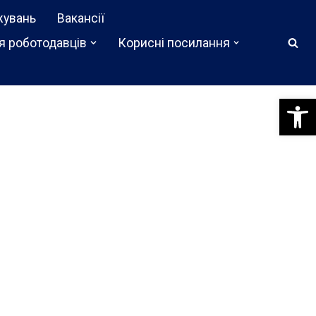
жувань
Вакансії
я роботодавців
Корисні посилання
Відкри