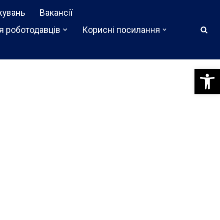
жувань
Вакансії
я роботодавців
Корисні посилання
Відкри