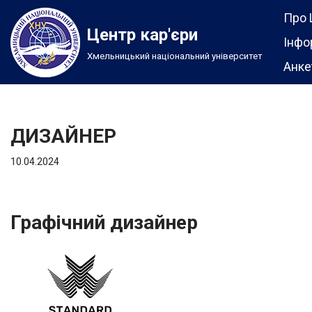
Про 
Центр кар'єри
Перейти
Інфо
Хмельницький національний університет
до
Анке
вмісту
ДИЗАЙНЕР
10.04.2024
Графічний дизайнер