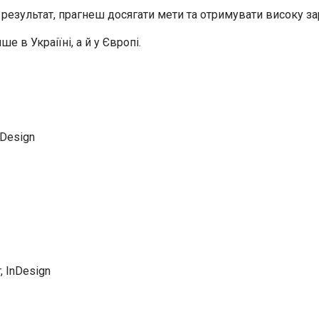
езультат, прагнеш досягати мети та отримувати високу зар
 в Украіїні, а й у Європі.
nDesign
, InDesign