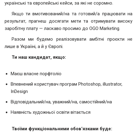
українські та європейські кейси, за які не соромно.
Якщо ти вмотивований/на та готовий/а працювати на
результат, прагнеш досягати мети та отримувати високу
заробітну плату — ласкаво просимо до OGO Marketing.
Разом ми будемо реалізовувати амбітні проєкти не
лише в Украіїні, а й у Європі.
Ти наш кандидат
,
якщо
:
Маєш власне порфтоліо
Впевнений користувач програм Photoshop, illustrator,
InDesign
Відповідальний/на, уважний/на, самостійний/на
Наявність художньої освіти вітається
Твоїми функціональними обов’язками буде: