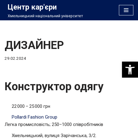
Центр кар'єри
Хмельницький національний університет
Перейти
до
вмісту
ДИЗАЙНЕР
29.02.2024
Відкри
Конструктор одягу
22 000 – 25 000 грн
Pollardi Fashion Group
Легка промисловість; 250–1000 співробітників
Хмельницький, вулиця Зарічанська, 3/2.