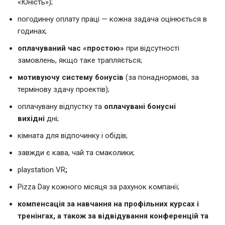
«Юність»);
погодинну оплату праці — кожна задача оцінюється в
годинах;
оплачуваний час «простою»
при відсутності
замовлень, якщо таке трапляється;
мотивуючу
систему бонусів
(за понаднормові, за
термінову здачу проектів);
оплачувану відпустку та
оплачувані бонусні
вихідні
дні;
кімната для відпочинку і обідів;
завжди є кава, чай та смаколики;
playstation VR
;
Pizza Day кожного місяця за рахунок компанії;
компенсація за навчання на профільних курсах і
тренінгах, а також за відвідування конференцій та