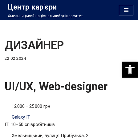
Центр кар'єри
Хмельницький національний університет
Перейти
до
вмісту
ДИЗАЙНЕР
22.02.2024
Відкри
UI/UX, Web-designer
12 000 – 25 000 грн
Galaxy IT
IT; 10–50 співробітників
Хмельницький, вулиця Прибузька, 2.