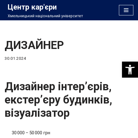
Центр кар'єри
Хмельницький національний університет
Перейти
до
вмісту
ДИЗАЙНЕР
30.01.2024
Відкри
Дизайнер інтер’єрів,
екстер’єру будинків,
візуалізатор
30 000 – 50 000 грн