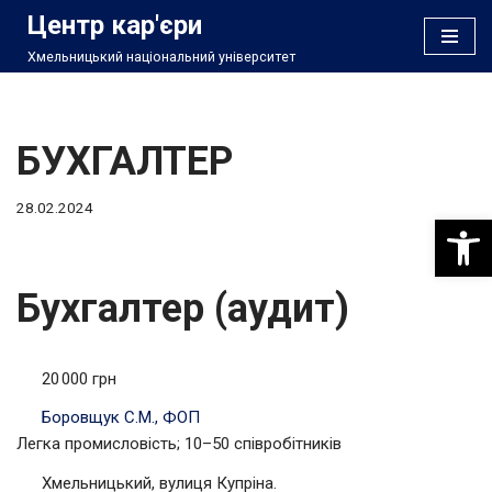
Центр кар'єри
Хмельницький національний університет
Перейти
до
вмісту
БУХГАЛТЕР
28.02.2024
Відкри
Бухгалтер (аудит)
20 000 грн
Боровщук С.М., ФОП
Легка промисловість; 10–50 співробітників
Хмельницький, вулиця Купріна.