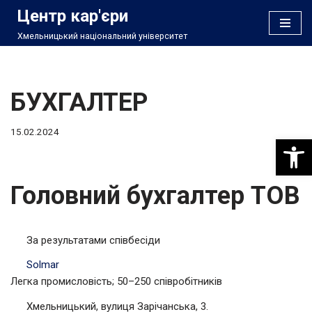
Центр кар'єри
Хмельницький національний університет
Перейти
до
вмісту
БУХГАЛТЕР
15.02.2024
Відкри
Головний бухгалтер ТОВ
За результатами співбесіди
Solmar
Легка промисловість; 50–250 співробітників
Хмельницький, вулиця Зарічанська, 3.