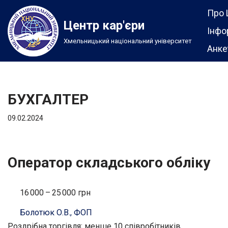
Про 
Центр кар'єри
Перейти
Інфо
Хмельницький національний університет
до
Анке
вмісту
БУХГАЛТЕР
09.02.2024
Оператор складського обліку
16 000 – 25 000 грн
Болотюк О.В., ФОП
Роздрібна торгівля; менше 10 співробітників