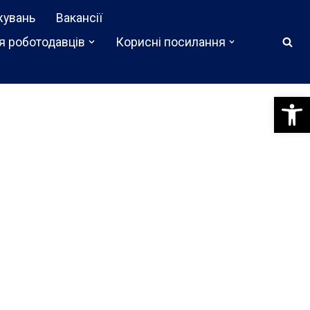
жувань
Вакансії
я роботодавців
Корисні посилання
Відкри