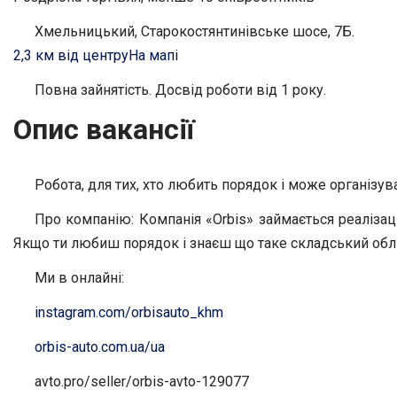
Хмельницький, Старокостянтинівське шосе, 7Б.
2,3 км від центру
На мапі
Повна зайнятість. Досвід роботи від 1 року.
Опис вакансії
Робота, для тих, хто любить порядок і може організув
Про компанію: Компанія «Orbis» займається реаліза
Якщо ти любиш порядок і знаєш що таке складський облік
Ми в онлайні:
instagram.com/orbisauto_khm
orbis-auto.com.ua/ua
avto.pro/seller/orbis-avto-129077