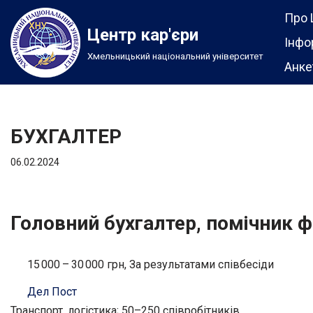
Про 
Центр кар'єри
Перейти
Інфо
Хмельницький національний університет
до
Анке
вмісту
БУХГАЛТЕР
06.02.2024
Головний бухгалтер, помічник 
15 000 – 30 000 грн, За результатами співбесіди
Дел Пост
Транспорт, логістика; 50–250 співробітників