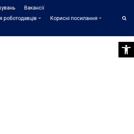
жувань
Вакансії
я роботодавців
Корисні посилання
Відкри