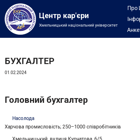
Про 
Центр кар'єри
Перейти
Інфо
Хмельницький національний університет
до
Анке
вмісту
БУХГАЛТЕР
01.02.2024
Головний бухгалтер
Насолода
Харчова промисловість; 250–1000 співробітників
Хмельницький, вулиця Курчатова, 6/5.