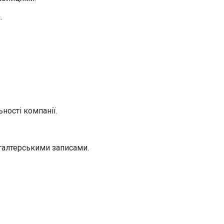
.
ності компанії.
галтерськими записами.