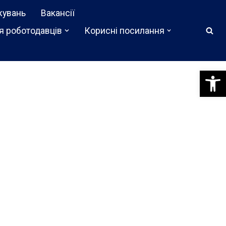
жувань
Вакансії
я роботодавців
Корисні посилання
Відкри