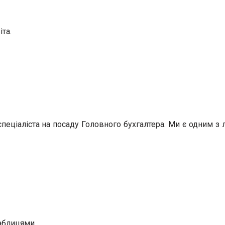
іта.
ціаліста на посаду Головного бухгалтера. Ми є одним з л
аблицями.